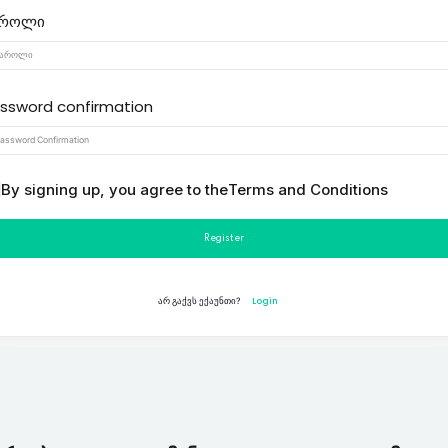
აროლი
Lost your password?
Remember me
ssword confirmation
By signing up, you agree to the
Terms and Conditions
Register
Login
არ გაქვს ექაუნთი?