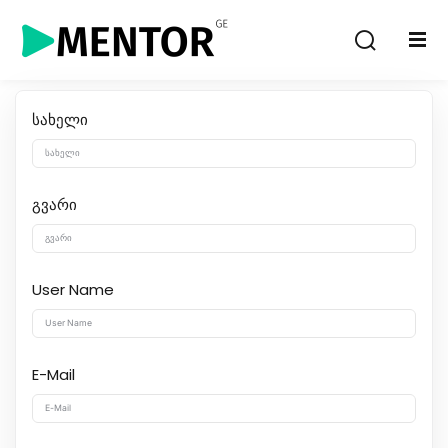
Sign in
Sign up
Sign in
სახელი
Don’t have an account?
Sign up
გვარი
User Name
Lost your password?
Remember me
E-Mail