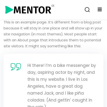
Sign in
Sign up
This is an example page. It’s different from a blog post
Sign in
because it will stay in one place and will show up in your
Don’t have an account?
Sign up
site navigation (in most themes). Most people start
with an About page that introduces them to potential
site visitors. It might say something like this:
Hi there! I’m a bike messenger by
day, aspiring actor by night, and
this is my website. I live in Los
Lost your password?
Remember me
Angeles, have a great dog
named Jack, and I like piña
coladas. (And gettin’ caught in