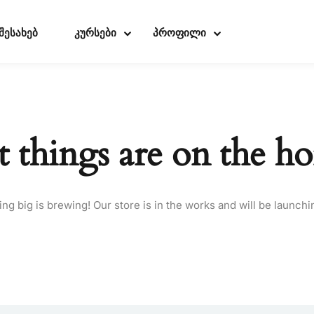
 შესახებ
კურსები
პროფილი
Sign in
Sign up
t things are on the ho
Sign in
Don’t have an account?
Sign up
ng big is brewing! Our store is in the works and will be launchi