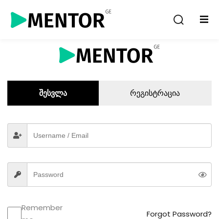
Sign in
Sign up
Sign in
Don’t have an account?
Sign up
შესვლა
რეგისტრაცია
Lost your password?
Remember me
Remember
Forgot Password?