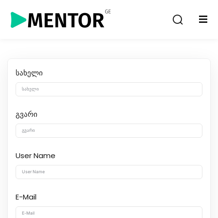
Sign in
Sign up
Sign in
Don’t have an account?
Sign up
სახელი
გვარი
User Name
Lost your password?
Remember me
E-Mail