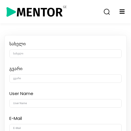
Sign in
Sign up
Sign in
Don’t have an account?
Sign up
სახელი
გვარი
User Name
Lost your password?
Remember me
E-Mail