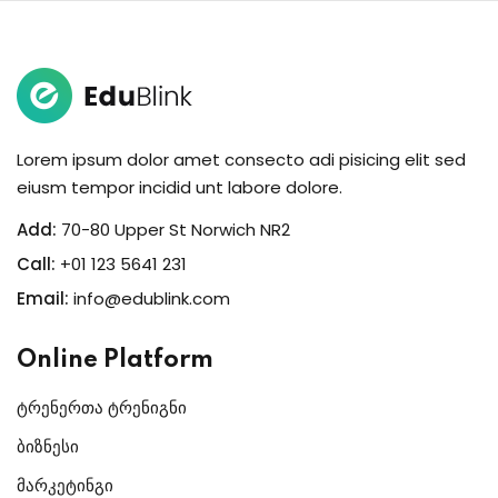
Sign in
Sign up
Sign in
Don’t have an account?
Sign up
Lorem ipsum dolor amet consecto adi pisicing elit sed
eiusm tempor incidid unt labore dolore.
Add:
70-80 Upper St Norwich NR2
Call:
+01 123 5641 231
Email:
info@edublink.com
Online Platform
Lost your password?
Remember me
ტრენერთა ტრენიგნი
ბიზნესი
მარკეტინგი