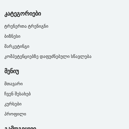
კატეგორიები
ტრენერთა ტრენიგნი
ბიზნესი
მარკეტინგი
კომპეტენციებზე დაფუძნებული სწავლება
მენიუ
მთავარი
ჩვენ შესახებ
კურსები
პროფილი
გამოგვყევი