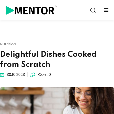
Sign in
Sign up
Sign in
Don’t have an account?
Sign up
Nutrition
Delightful Dishes Cooked
from Scratch
30.10.2023
Com 0
Lost your password?
Remember me