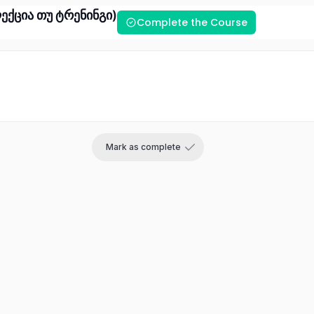
ექცია თუ ტრენინგი)
Complete the Course
Sign in
Sign up
Mark as complete
Sign in
Don’t have an account?
Sign up